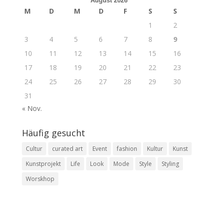
August 2026
M
D
M
D
F
S
S
1
2
3
4
5
6
7
8
9
10
11
12
13
14
15
16
17
18
19
20
21
22
23
24
25
26
27
28
29
30
31
« Nov.
Häufig gesucht
Cultur
curated art
Event
fashion
Kultur
Kunst
Kunstprojekt
Life
Look
Mode
Style
Styling
Worskhop